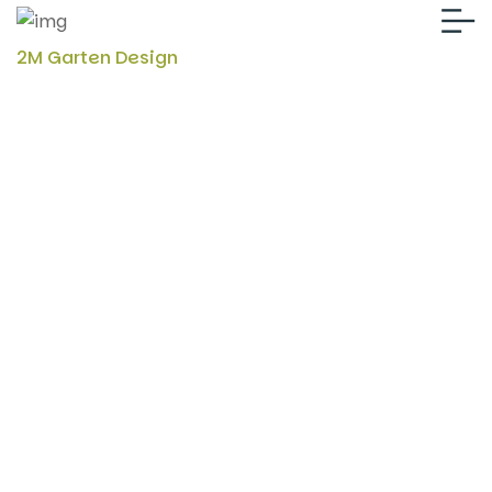
2M Garten Design
Über uns
Von der ersten Beratung bis zur finalen Umsetzung
– lernen Sie unser Team und unsere Werte kennen.