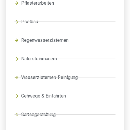
Pflasterarbeiten
Poolbau
Regenwasserzisternen
Natursteinmauern
Wasserzisternen-Reinigung
Gehwege & Einfahrten
Gartengestaltung