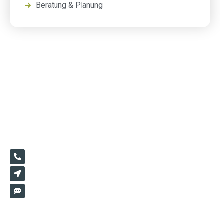
Beratung & Planung
+49 1520 3670821
Hochmeisterstr 5/2 72417 Jungingen
info@2mgartendesign.de