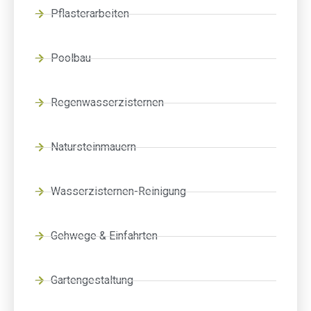
Pflasterarbeiten
Poolbau
Regenwasserzisternen
Natursteinmauern
Wasserzisternen-Reinigung
Gehwege & Einfahrten
Gartengestaltung