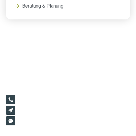
Beratung & Planung
+49 1520 3670821
Hochmeisterstr 5/2 72417 Jungingen
info@2mgartendesign.de