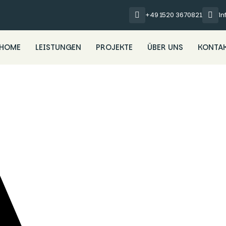
+49 1520 3670821
i
HOME
LEISTUNGEN
PROJEKTE
ÜBER UNS
KONTA